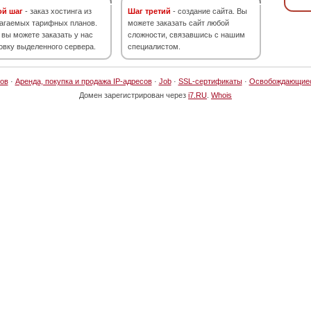
ой шаг
- заказ хостинга из
Шаг третий
- создание сайта. Вы
агаемых тарифных планов.
можете заказать сайт любой
 вы можете заказать у нас
сложности, связавшись с нашим
овку выделенного сервера.
специалистом.
ов
·
Аренда, покупка и продажа IP-адресов
·
Job
·
SSL-сертификаты
·
Освобождающие
Домен зарегистрирован через
i7.RU
.
Whois